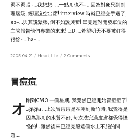
緊不緊張~…我想想~…一點ㄦ也不~…因為對象只到副
理層級, 經理沒空出席! interview 時就已經交手過了,
so~…與其說緊張, 倒不如說興奮! 畢竟是對開發單位的
主管報告他們專業的東東!…:D ….希望明天不要被釘得
很慘~…ha~…
Posted
Categories
on
2005-04-21
Heart
,
Life
2 Comments
on
第
一
次
冒痘痘
Seminar
in
CMO
剛到CMO 一個星期, 我竟然已經開始冒痘痘了!
才
..@@a …上次冒痘痘是在剛到新竹時, 我覺得是
因為那ㄦ的水質不好, 每次洗完澡皮膚都覺得怪
怪的! ..雖然後來已經克服這個水土不服的問
題….