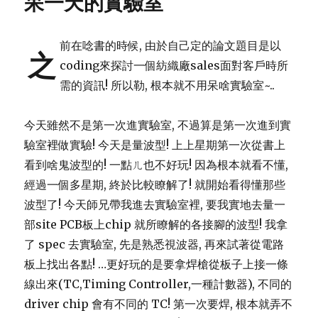
呆一天的實驗室
前在唸書的時候, 由於自己定的論文題目是以
之
coding來探討一個紡織廠sales面對客戶時所
需的資訊! 所以勒, 根本就不用呆啥實驗室~..
今天雖然不是第一次進實驗室, 不過算是第一次進到實
驗室裡做實驗! 今天是量波型! 上上星期第一次從書上
看到啥鬼波型的! 一點ㄦ也不好玩! 因為根本就看不懂,
經過一個多星期, 終於比較瞭解了! 就開始看得懂那些
波型了! 今天師兄帶我進去實驗室裡, 要我實地去量一
部site PCB板上chip 就所瞭解的各接腳的波型! 我拿
了 spec 去實驗室, 先是熟悉視波器, 再來試著從電路
板上找出各點! …更好玩的是要拿焊槍從板子上接一條
線出來(TC,Timing Controller,一種計數器), 不同的
driver chip 會有不同的 TC! 第一次要焊, 根本就弄不