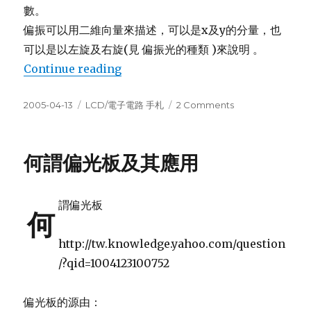
數。
偏振可以用二維向量來描述，可以是x及y的分量，也
可以是以左旋及右旋(見 偏振光的種類 )來說明 。
“何謂偏振(polarization)?”
Continue reading
Posted
Categories
on
2005-04-13
LCD/電子電路 手札
2 Comments
on
何
謂
偏
何謂偏光板及其應用
振
(polarization)?
謂偏光板
何
http://tw.knowledge.yahoo.com/question
/?qid=1004123100752
偏光板的源由：