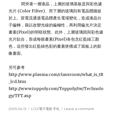
間夾著一層液晶，上層的玻璃基板是與彩色濾
光片 (Color Filter)、而下層的玻璃則有電晶體鑲嵌
於上。當電流通過電晶體產生電場變化，造成液晶分
子偏轉，藉以改變光線的偏極性，再利用偏光片決定
畫素(Pixel)的明暗狀態。此外，上層玻璃因與彩色濾
光片貼合，形成每個畫素(Pixel)各包含紅藍綠三顏
色，這些發出紅藍綠色彩的畫素便構成了面板上的影
像畫面。
另可參考
http://www.plasma.com/classroom/what_is_tft
_lcd.htm
http://www.toppoly.com/Toppoly/tw/Technolo
gy/TFT.asp
Posted
Categories
on
2005-04-13
LCD/電子電路 手札
Leave a comment