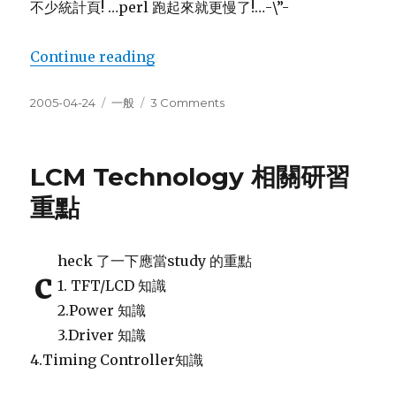
不少統計頁! …perl 跑起來就更慢了!…-\”-
“ha~…worren.net 升級”
Continue reading
Posted
Categories
on
2005-04-24
一般
3 Comments
on
ha~…
worren.net
升
LCM Technology 相關研習
級
重點
heck 了一下應當study 的重點
c
1. TFT/LCD 知識
2.Power 知識
3.Driver 知識
4.Timing Controller知識