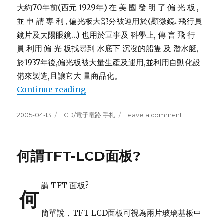
大約70年前(西元 1929年) 在 美 國 發 明 了 偏 光 板 ,
並 申 請 專 利 , 偏光板大部分被運用於(顯微鏡､飛行員
鏡片及太陽眼鏡…) 也用於軍事及 科學上, 傳 言 飛 行
員 利用 偏 光 板找尋到 水底下 沉沒的船隻 及 潛水艇,
於1937年後,偏光板被大量生產及運用,並利用自動化設
備來製造,且讓它大 量商品化。
“何謂偏光板及其應用”
Continue reading
Posted
Categories
on
2005-04-13
LCD/電子電路 手札
Leave a comment
on
何
謂
偏
何謂TFT-LCD面板?
光
板
及
謂 TFT 面板?
其
何
應
用
簡單說，TFT-LCD面板可視為兩片玻璃基板中