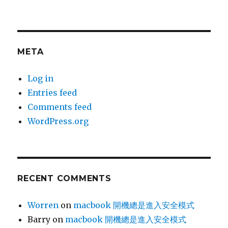
META
Log in
Entries feed
Comments feed
WordPress.org
RECENT COMMENTS
Worren
on
macbook 開機總是進入安全模式
Barry
on
macbook 開機總是進入安全模式