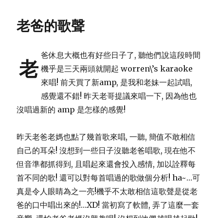
老爸的歌聲
爸休息大概也有好些日子了, 聽他們說這段時間
老
機乎是三天兩頭就開起 worren\’s karaoke
來唱! 前天買了新amp, 是我和老妹一起試唱,
感覺還不錯! 昨天老哥提議來唱一下, 因為他也
沒唱過新的 amp 是怎樣的感覺!
昨天老爸老媽也點了幾首歌來唱, 一聽, 簡值不敢相信
自己的耳朵! 沒想到一些日子沒聽老爸唱歌, 現在他不
但音準都抓得到, 且唱起來還會投入感情, 加以詮釋每
首不同的歌! 還可以對每首唱過的歌做個分析! ha~…可
真是令人眼睛為之一亮!機乎不太敢相信這歌聲是從老
爸的口中唱出來的!…XD! 當初寫了軟體, 弄了這麼一套