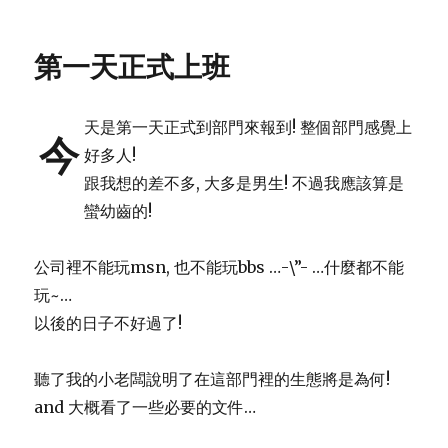
on
何
謂
TFT-
第一天正式上班
LCD
面
板?
天是第一天正式到部門來報到! 整個部門感覺上
今
好多人!
跟我想的差不多, 大多是男生! 不過我應該算是
蠻幼齒的!
公司裡不能玩msn, 也不能玩bbs …-\”- …什麼都不能
玩~…
以後的日子不好過了!
聽了我的小老闆說明了在這部門裡的生態將是為何!
and 大概看了一些必要的文件…