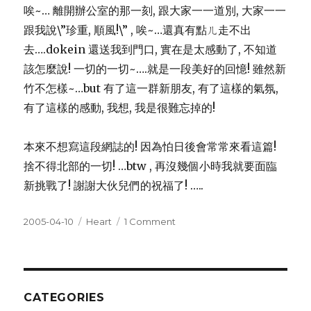
唉~… 離開辦公室的那一刻, 跟大家一一道別, 大家一一
跟我說\”珍重, 順風!\” , 唉~…還真有點ㄦ走不出
去….dokein 還送我到門口, 實在是太感動了, 不知道
該怎麼說! 一切的一切~….就是一段美好的回憶! 雖然新
竹不怎樣~…but 有了這一群新朋友, 有了這樣的氣氛,
有了這樣的感動, 我想, 我是很難忘掉的!
本來不想寫這段網誌的! 因為怕日後會常常來看這篇!
捨不得北部的一切! …btw , 再沒幾個小時我就要面臨
新挑戰了! 謝謝大伙兒們的祝福了! …..
Posted
Categories
on
2005-04-10
Heart
1 Comment
on
Leaving
MTI
CATEGORIES