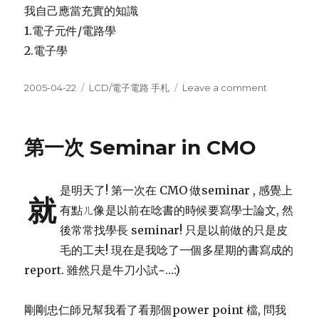
我自己應當充實的知識
1.電子元件/電路學
2.電子學
Posted
Categories
on
2005-04-22
LCD/電子電路 手札
Leave a comment
on
LCM
Technolog
相
第一次 Seminar in CMO
關
研
習
是明天了! 第一次在 CMO 做seminar , 感覺上
重
就
點
有點ㄦ像是以前在唸書的時候要寫學士論文, 然
後常常找學長 seminar! 只是以前做的只是皮
毛的工夫! 現在是我唸了一個多星期的書寫成的
report. 雖然只是牛刀小試~…:)
剛剛忠仁師兄幫我看了看那個power point 檔, 問我