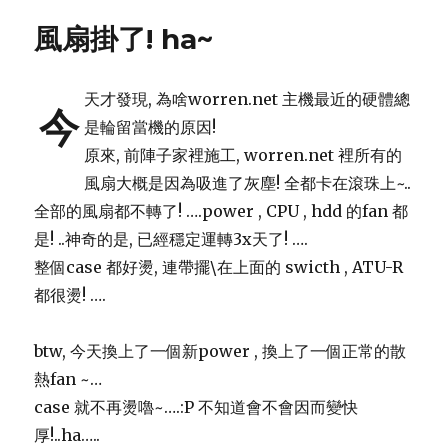
伙
風扇掛了! ha~
食
天才發現, 為啥worren.net 主機最近的硬體總
今
是輪留當機的原因!
原來, 前陣子家裡施工, worren.net 裡所有的
風扇大概是因為吸進了灰塵! 全都卡在滾珠上~..
全部的風扇都不轉了! ….power , CPU , hdd 的fan 都
是! ..神奇的是, 已經穩定運轉3x天了! ….
整個case 都好燙, 連帶擺\在上面的 swicth , ATU-R
都很燙! ….
btw, 今天換上了一個新power , 換上了一個正常的散
熱fan ~…
case 就不再燙嚕~….:P 不知道會不會因而變快
厚!..ha…..