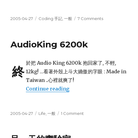
Posted
Categories
on
2005-04-27
Coding 手記
,
一般
7 Comments
on
Worren\’s
Karaoke
下
AudioKing 6200k
一
版
的
於把 Audio King 6200k 抱回家了, 不輕,
修
終
改
12kg! …看著外殼上斗大嬌傲的字眼 : Made in
目
Taiwan ..心裡就爽了!
標
“AudioKing 6200k”
Continue reading
Posted
Categories
on
2005-04-27
Life
,
一般
1 Comment
on
AudioKing
6200k