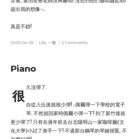
音響, 還怕老爸老媽沒興趣唱! 沒想到他們越唱越起勁!
超出我的想像~..
真是不錯!
Posted
Categories
on
2005-04-29
Life
,
一般
2 Comments
on
老
爸
的
Piano
歌
聲
久沒彈了.
很
自從入伍後就很少彈! ..偶爾彈一下學校的電子
琴. 不然就回家時偶爾小彈一下! 到了新竹後就
更少彈了! 只有在過年前去台北陽明山一家咖啡廳(文
化大學)小試了身手一下! 不過那台鋼琴的琴鍵很緊, 不