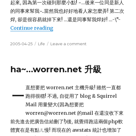
起來, 因為第一次碰到那麼小點! ~…後來一位同是新人
的同事來幫我~..當然我也好好地看人家怎麼弄! 第二次
焊, 卻是很容易就掉下來! …還是同事幫我焊好! …-\”-
“呆一天的實驗室”
Continue reading
Posted
Categories
on
2005-04-25
Life
Leave a comment
on
呆
一
天
ha~…worren.net 升級
的
實
驗
直想要把 worren.net 主機升級! 雖然一直都
室
一
跑得很穩! 不過, 自從用了 blog & Squirrel
Mail 用量變大(因為想要把
worren@worren.net 的mail 在還沒收下來
前先進去把廣告信給刪了!)後, 就覺得跑這兩個php軟
體實在是有點ㄦ慢! 而現在的 awstats 統計也增加了