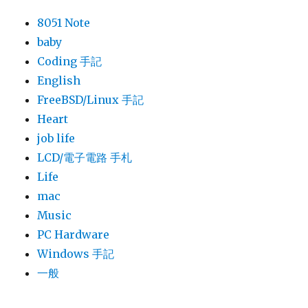
8051 Note
baby
Coding 手記
English
FreeBSD/Linux 手記
Heart
job life
LCD/電子電路 手札
Life
mac
Music
PC Hardware
Windows 手記
一般