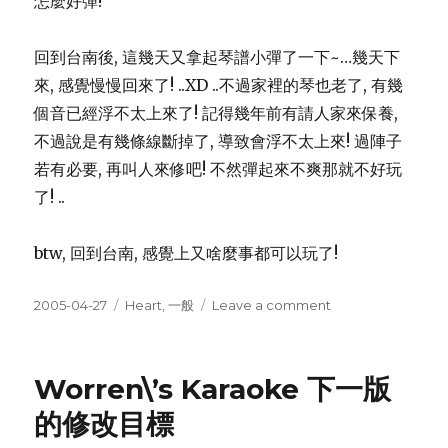
怎麼好彈!
回到台南後, 這幾天又拿起琴譜小彈了一下~…幾天下
來, 感覺慢慢回來了! ..XD ..不過家裡的琴也老了, 有幾
個音已經浮不太上來了! 記得幾年前有請人家來保養,
不過說是有幾條線斷掉了, 導致會浮不太上來! 過陣子
若有必要, 再叫人來修吧! 不然彈起來不爽那就不好玩
了! ..
btw, 回到台南, 感覺上又啥麼事都可以玩了!
Posted
Categories
on
2005-04-27
Heart
,
一般
Leave a comment
on
Piano
Worren\’s Karaoke 下一版
的修改目標