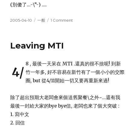
(別傻了…-\”-) ….
Posted
Categories
on
2005-04-10
一般
1 Comment
on
風
扇
掛
Leaving MTI
了!
ha~
8 , 最後一天呆在 MTI .還真的很不捨呢! 到新
4/
竹一年多, 好不容易在新竹有了一個小小的交際
圈, but 從4/11開始一切又要再重新來過!
除了超出預期大老闆會來個送舊聚餐\之外~…還有我
最後一封給大家的bye bye信, 老闆也來了個大突破 :
1. 寫中文
2. 回信