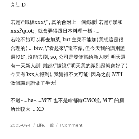
亮!…:D~
若是\”鐵板xxx\” , 真的會附上一個鐵板! 若是\”漢和
xxx?quot; , 就會弄得跟日本料理一樣~…
若吃不飽可以再去加菜, but 主菜不能加(我想這是很
合理的) … btw, \”看起來\”還不錯, 但今天我的識別證
還沒好, 沒能去刷, so, 公司是發便當給新人吃! 明天還
有一天新人訓! 雖然\”據說\”明天我的識別證就會好了(
今天有3xx人報到), 我覺得不太可能! 因為之前 MTI
做個識別證做了半天!
不過~…ha~….MTI 也不是啥都輸CMO啦, MTI 的廁
所比較大! …XD
Posted
Categories
on
2005-04-11
Life
,
一般
1 Comment
on
CMO
的