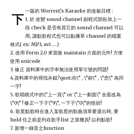
一版的 Worren\’s Karaoke 的改板目標 :
下
1. 於 改變 sound channel 副程式部份加上一
段 check 是否有其它的 sound channel 可以
用, 讓點歌程式也可以點播單 channel 的檔案
格式( ex: MP3, avi ….)
2. 改用 Form 2.0 來當做 maintain 介面的元件! 方便
使用 unicode
3. 修正 資料庫中的字串無法使用單引號的問題!
4.資料庫中的尋找弁鉞?quot;你\” , \”妳\” , \”您\” 為同
一字!
5. 歌唱模式中的\”上一頁\” or \”上一劃面\” 全面改為
\”0\” ! 修正一下子\”9\”, 一下子\”0\”的怪狀!
6. 歌星點歌時在進入某歌星的歌曲清單要退出時, 要
hold 住之前是列在歌手list 之第幾頁! 以利點歌!
7. 新增一錄音之function