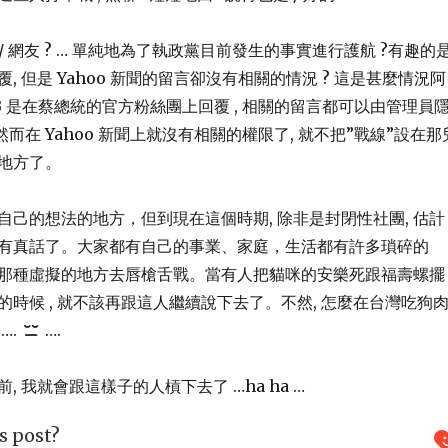
側翼 / 網友 ? … 單純地為了執政黨目前發生的事實進行護航 ?有趣的是
, 但是 Yahoo 新聞的留言卻沒有相關的情況 ? 這是甚麼情況阿
為 FB 是在蔡總統的官方粉絲團上回覆 , 相關的留言都可以由管理員
然而在 Yahoo 新聞上就沒有相關的權限了, 就不把”戰線”設在那
地方了。
自己的想法的地方，但到現在這個時期, 除非是封閉性社團, 估計
有真話了。大家都有自己的事業、家庭，生活都有許多瑣碎的
那種虛擬的地方去唇槍舌戰。當有人把貓咪的安樂死跟福壽螺擺
時候 , 就不該再跟這人繼續說下去了。不然, 怎麼在台灣吃狗
….
….
0 年前, 我就會跟這樣子的人槓下去了 …ha ha …
s post?