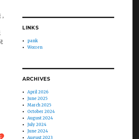
 ,
LINKS
隱
pank
兒
Worren
ARCHIVES
April 2026
肉
June 2025
March 2025
October 2024
August 2024
July 2024
June 2024
August 2023