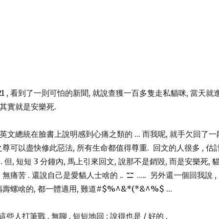
/8/21 , 看到了一則可怕的新聞, 就說查獲一百多隻走私貓咪, 當天就
, 其實就是安樂死.
英文總統在臉書上說明感到心痛之類的 … 而我呢, 就手欠回了一
之尊可以盡快修此惡法, 所有生命都值得尊重. 回文的人很多 , 估
 但, 短短 3 分鐘內, 馬上引來回文, 說那不是銷毀, 而是安樂死, 
無痛苦 . 還說自己是愛貓人士啥的 ..
….. 另外還一個回我說 ,
壽螺啥的, 都一體適用, 難道#$%^&*(*&^%$ …
打筆戰 , 無聊 . 短短地回 : 說得也是 / 好的 .