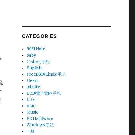
CATEGORIES
8051 Note
baby
進
Coding 手記
English
FreeBSD/Linux 手記
Heart
段
job life
計
LCD/電子電路 手札
貓
Life
mac
Music
PC Hardware
Windows 手記
一般