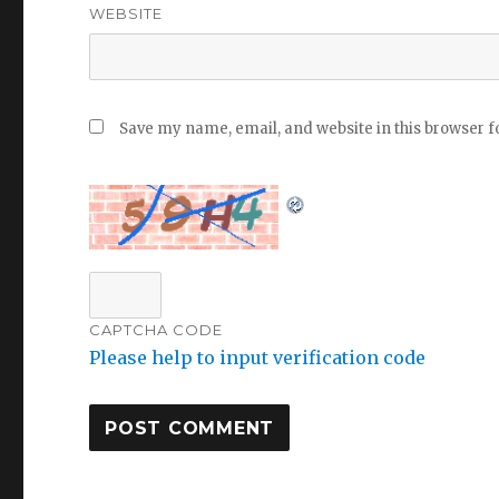
WEBSITE
Save my name, email, and website in this browser f
CAPTCHA CODE
Please help to input verification code