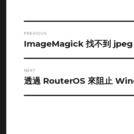
Post
PREVIOUS
navigation
ImageMagick 找不到 jpeg
Previous
post:
NEXT
透過 RouterOS 來阻止 Wind
Next
post: