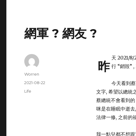
網軍 ? 網友 ?
天 2021
昨
行 “銷毀” 
Author
Worren
Posted
2021-08-22
今天看到蔡
on
Categories
Life
文字, 希望以總統
蔡總統不會看到的 .
咪是在睡眠中逝去, 
法律一修, 之前的福
我一點兒都不想跟這些人