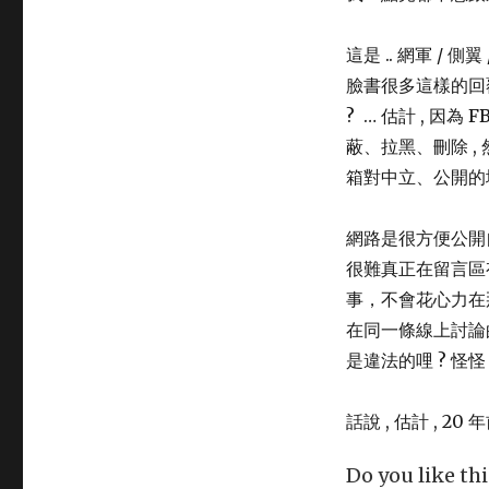
這是 .. 網軍 / 
臉書很多這樣的回覆
? … 估計 , 因
蔽、拉黑、刪除 , 
箱對中立、公開的
網路是很方便公開
很難真正在留言區
事，不會花心力在
在同一條線上討論的
是違法的哩 ? 怪怪 
話說 , 估計 , 2
Do you like thi